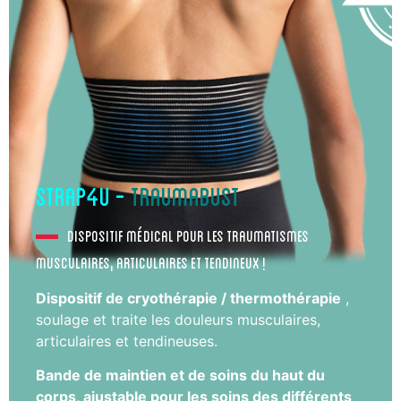
strap4u -
TRAUMABUST
Dispositif médical pour les traumatismes
musculaires, articulaires et tendineux !
Di
spositif de cryothérapie / thermothérapie
,
soulage et traite les douleurs musculaires,
articulaires et tendineuses.
Bande de maintien et de soins du haut du
corps, ajustable pour les soins des différents